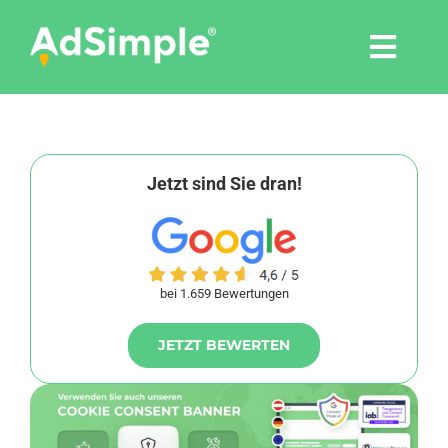
Skip
to
Togg
content
Navi
Leistungen
Tools
Jetzt sind Sie dran!
Pressemitteilungen
bei 1.659 Bewertungen
Shop
JETZT BEWERTEN
Agentur
Blog