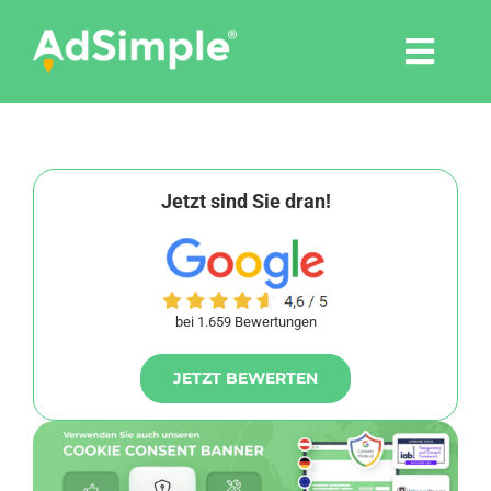
Skip
to
Togg
content
Navi
Leistungen
Tools
Jetzt sind Sie dran!
Pressemitteilungen
bei 1.659 Bewertungen
Shop
JETZT BEWERTEN
Agentur
Blog