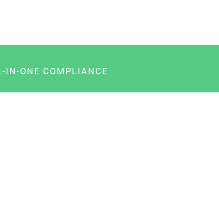
L-IN-ONE COMPLIANCE
gency-Paket für Agenturen
usiness-Paket für Unternehmer