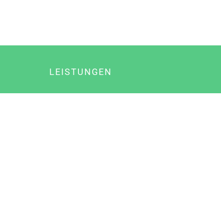
LEISTUNGEN
Online Marketing
Content Marketing
Content Marketing Abos
Content Marketing für Ärzte
Suchmaschinenoptimierung
Social Media Marketing