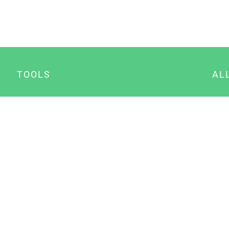
TOOLS
AL
Datenschutz Generator
A
Impressum Generator
B
Datenschutz Manager
Consent Manager
Content Marketing Manager
NewsAI WordPress Plugin