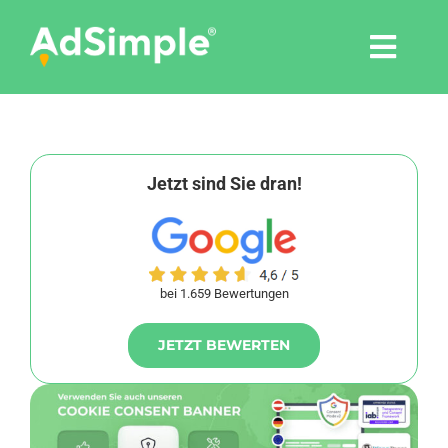
Skip
to
Togg
content
Navi
Leistungen
Tools
Jetzt sind Sie dran!
Pressemitteilungen
bei 1.659 Bewertungen
Shop
JETZT BEWERTEN
Agentur
Blog