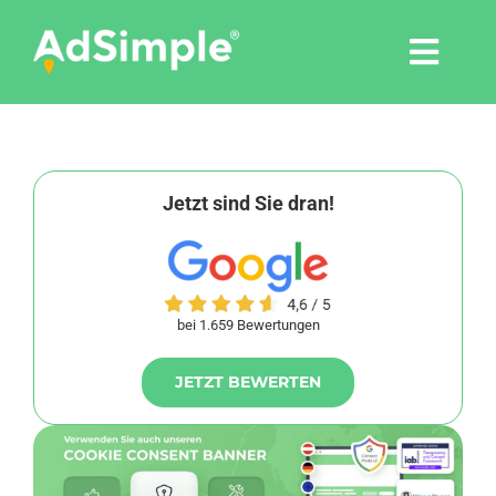
Skip
to
Togg
content
Navi
Leistungen
Tools
Jetzt sind Sie dran!
Pressemitteilungen
bei 1.659 Bewertungen
Shop
JETZT BEWERTEN
Agentur
Blog