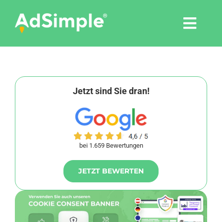
Skip
to
Togg
content
Navi
Leistungen
Tools
Jetzt sind Sie dran!
Pressemitteilungen
bei 1.659 Bewertungen
Shop
JETZT BEWERTEN
Agentur
Blog