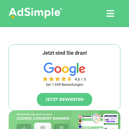
Skip
to
Togg
content
Navi
Leistungen
Tools
Jetzt sind Sie dran!
Pressemitteilungen
bei 1.659 Bewertungen
Shop
JETZT BEWERTEN
Agentur
Blog