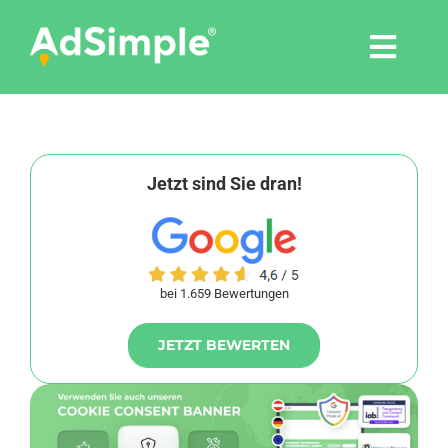
Skip
to
Togg
content
Navi
Leistungen
Tools
Jetzt sind Sie dran!
Pressemitteilungen
bei 1.659 Bewertungen
Shop
JETZT BEWERTEN
Agentur
Blog