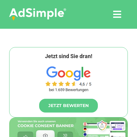
Skip
to
Togg
content
Navi
Leistungen
Tools
Jetzt sind Sie dran!
Pressemitteilungen
bei 1.659 Bewertungen
Shop
JETZT BEWERTEN
Agentur
Blog