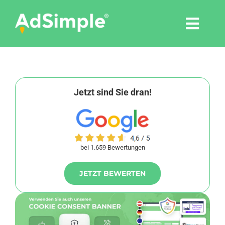
Skip
to
Togg
content
Navi
Leistungen
Tools
Jetzt sind Sie dran!
Pressemitteilungen
bei 1.659 Bewertungen
Shop
JETZT BEWERTEN
Agentur
Blog