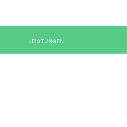
LEISTUNGEN
Online Marketing
Content Marketing
Content Marketing Abos
Content Marketing für Ärzte
Suchmaschinenoptimierung
Social Media Marketing