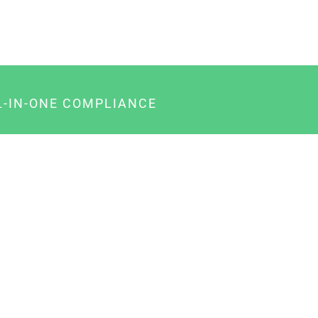
L-IN-ONE COMPLIANCE
gency-Paket für Agenturen
usiness-Paket für Unternehmer