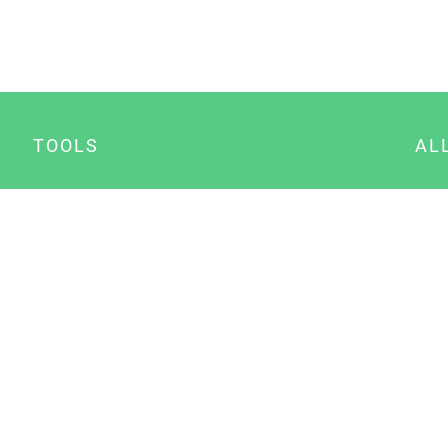
TOOLS
AL
Datenschutz Generator
A
Impressum Generator
B
Datenschutz Manager
Consent Manager
Content Marketing Manager
NewsAI WordPress Plugin