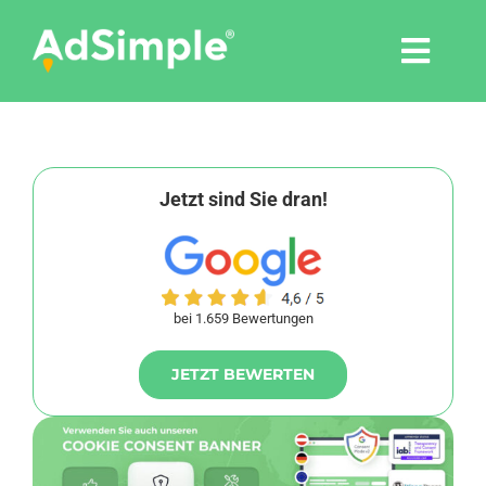
Skip
to
Togg
content
Navi
Leistungen
Tools
Jetzt sind Sie dran!
Pressemitteilungen
bei 1.659 Bewertungen
Shop
JETZT BEWERTEN
Agentur
Blog