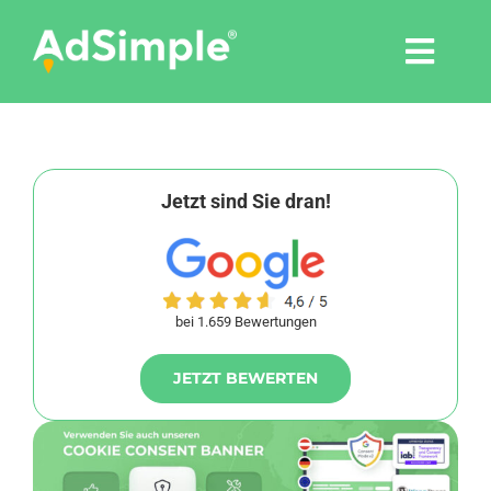
Skip
to
Togg
content
Navi
Leistungen
Tools
Jetzt sind Sie dran!
Pressemitteilungen
bei 1.659 Bewertungen
Shop
JETZT BEWERTEN
Agentur
Blog