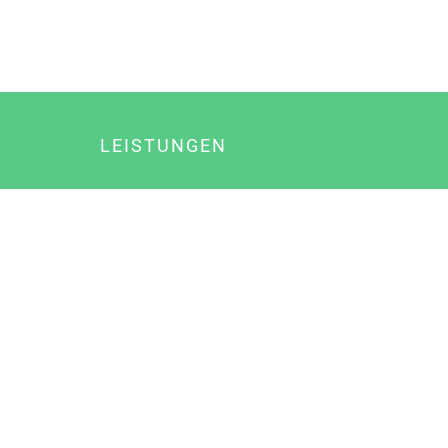
LEISTUNGEN
Online Marketing
Content Marketing
Content Marketing Abos
Content Marketing für Ärzte
Suchmaschinenoptimierung
Social Media Marketing