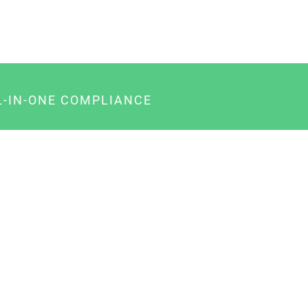
L-IN-ONE COMPLIANCE
gency-Paket für Agenturen
usiness-Paket für Unternehmer