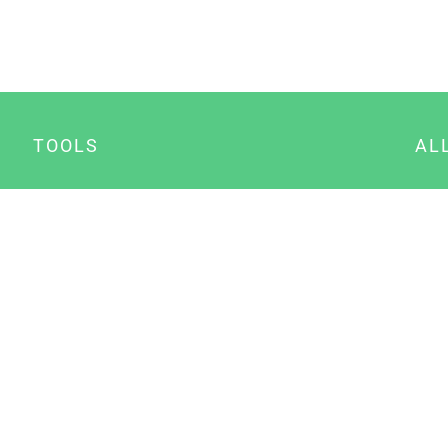
TOOLS
AL
Datenschutz Generator
A
Impressum Generator
B
Datenschutz Manager
Consent Manager
Content Marketing Manager
NewsAI WordPress Plugin