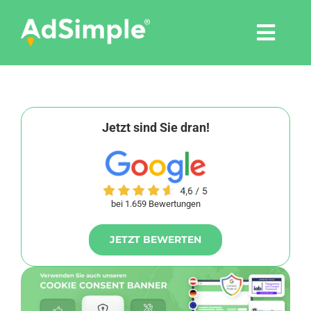
Skip
to
Togg
content
Navi
Leistungen
Tools
Jetzt sind Sie dran!
Pressemitteilungen
bei 1.659 Bewertungen
Shop
JETZT BEWERTEN
Agentur
Blog