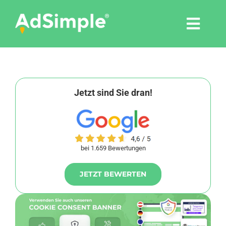
Skip
to
Togg
content
Navi
Leistungen
Tools
Jetzt sind Sie dran!
Pressemitteilungen
bei 1.659 Bewertungen
Shop
JETZT BEWERTEN
Agentur
Blog