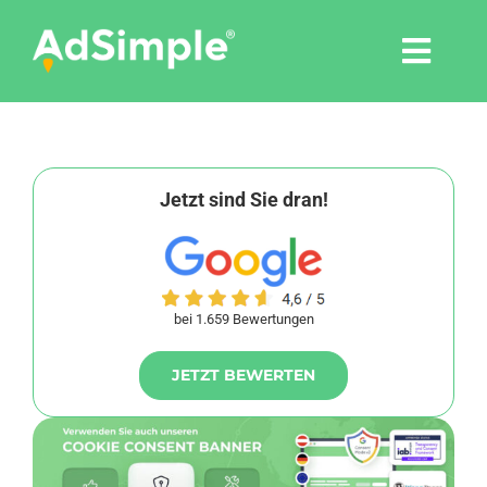
Skip
to
Togg
content
Navi
Leistungen
Tools
Jetzt sind Sie dran!
Pressemitteilungen
bei 1.659 Bewertungen
Shop
JETZT BEWERTEN
Agentur
Blog