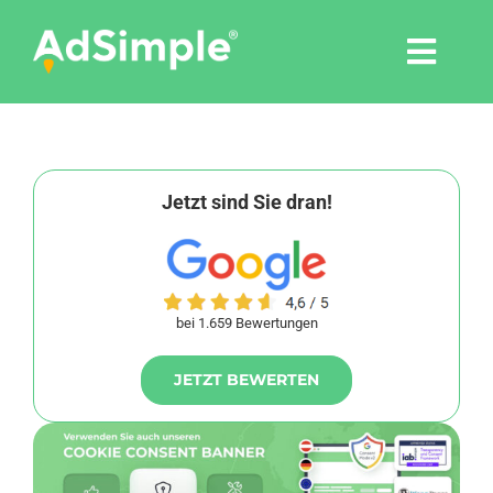
Skip
to
Togg
content
Navi
Leistungen
Tools
Jetzt sind Sie dran!
Pressemitteilungen
bei 1.659 Bewertungen
Shop
JETZT BEWERTEN
Agentur
Blog