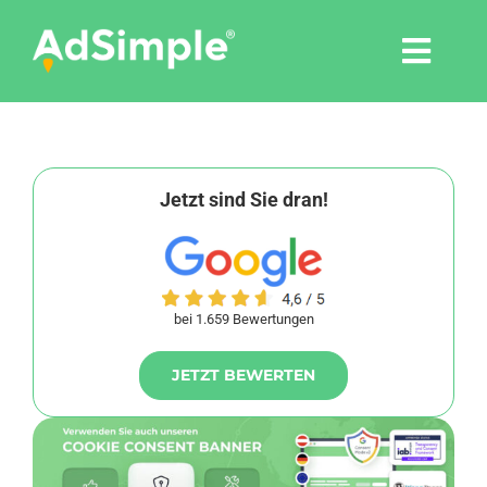
Skip
to
Togg
content
Navi
Leistungen
Tools
Jetzt sind Sie dran!
Pressemitteilungen
bei 1.659 Bewertungen
Shop
JETZT BEWERTEN
Agentur
Blog