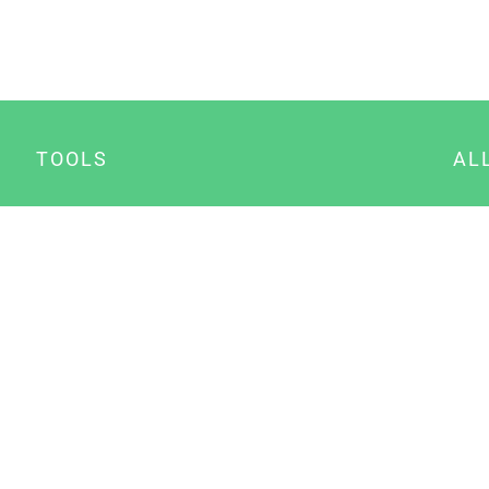
TOOLS
AL
Datenschutz Generator
A
Impressum Generator
B
Datenschutz Manager
Consent Manager
Content Marketing Manager
NewsAI WordPress Plugin