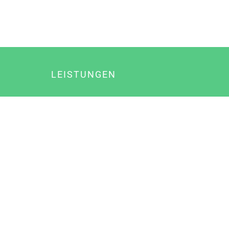
LEISTUNGEN
Online Marketing
Content Marketing
Content Marketing Abos
Content Marketing für Ärzte
Suchmaschinenoptimierung
Social Media Marketing