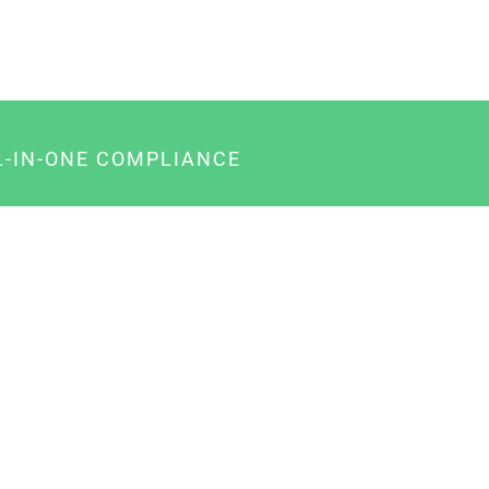
L-IN-ONE COMPLIANCE
gency-Paket für Agenturen
usiness-Paket für Unternehmer