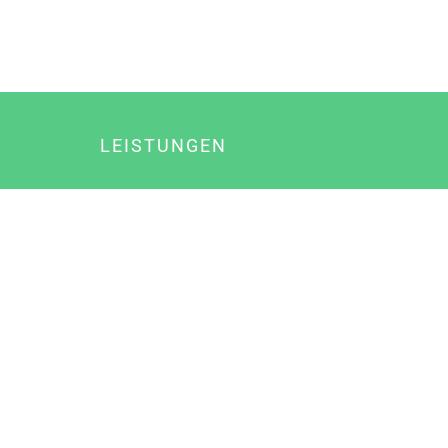
LEISTUNGEN
Online Marketing
Content Marketing
Content Marketing Abos
Content Marketing für Ärzte
Suchmaschinenoptimierung
Social Media Marketing