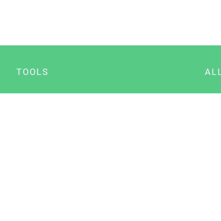
TOOLS
AL
Datenschutz Generator
A
Impressum Generator
B
Datenschutz Manager
Consent Manager
Content Marketing Manager
NewsAI WordPress Plugin