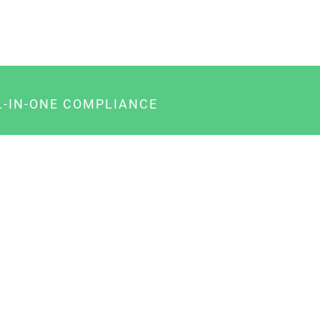
L-IN-ONE COMPLIANCE
gency-Paket für Agenturen
usiness-Paket für Unternehmer