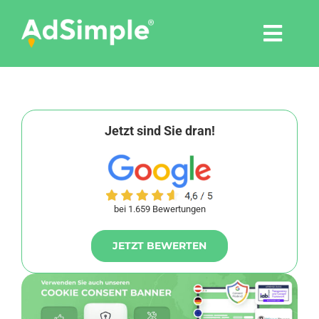
Skip
to
Togg
content
Navi
Leistungen
Tools
Jetzt sind Sie dran!
Pressemitteilungen
bei 1.659 Bewertungen
Shop
JETZT BEWERTEN
Agentur
Blog