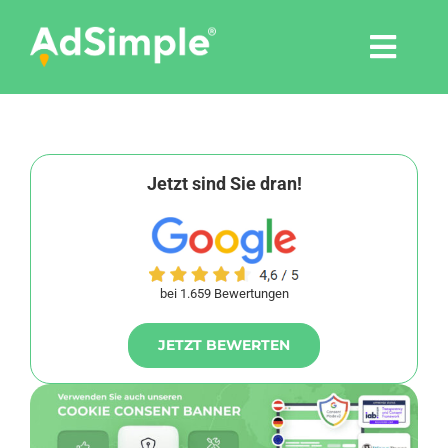
Skip
to
Togg
content
Navi
Leistungen
Tools
Jetzt sind Sie dran!
Pressemitteilungen
bei 1.659 Bewertungen
Shop
JETZT BEWERTEN
Agentur
Blog