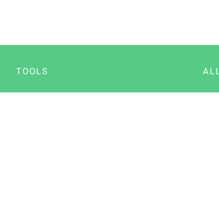
TOOLS
AL
Datenschutz Generator
A
Impressum Generator
B
Datenschutz Manager
Consent Manager
Content Marketing Manager
NewsAI WordPress Plugin