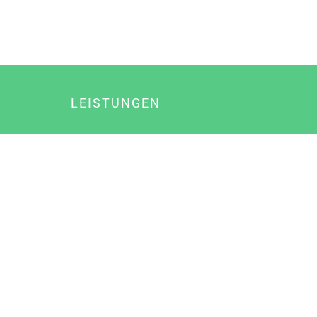
LEISTUNGEN
Online Marketing
Content Marketing
Content Marketing Abos
Content Marketing für Ärzte
Suchmaschinenoptimierung
Social Media Marketing