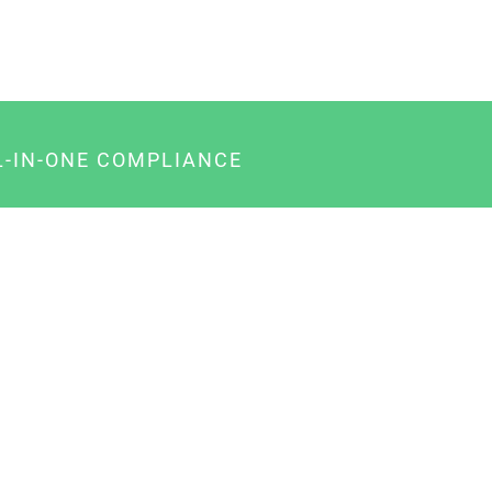
L-IN-ONE COMPLIANCE
gency-Paket für Agenturen
usiness-Paket für Unternehmer