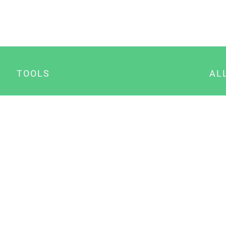
TOOLS
AL
Datenschutz Generator
A
Impressum Generator
B
Datenschutz Manager
Consent Manager
Content Marketing Manager
NewsAI WordPress Plugin