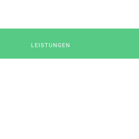
LEISTUNGEN
Online Marketing
Content Marketing
Content Marketing Abos
Content Marketing für Ärzte
Suchmaschinenoptimierung
Social Media Marketing