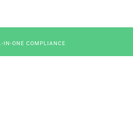
L-IN-ONE COMPLIANCE
gency-Paket für Agenturen
usiness-Paket für Unternehmer