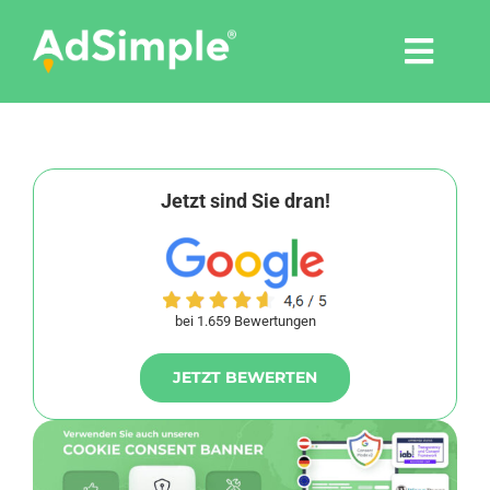
Skip
to
Togg
content
Navi
Leistungen
Tools
Jetzt sind Sie dran!
Pressemitteilungen
bei 1.659 Bewertungen
Shop
JETZT BEWERTEN
Agentur
Blog