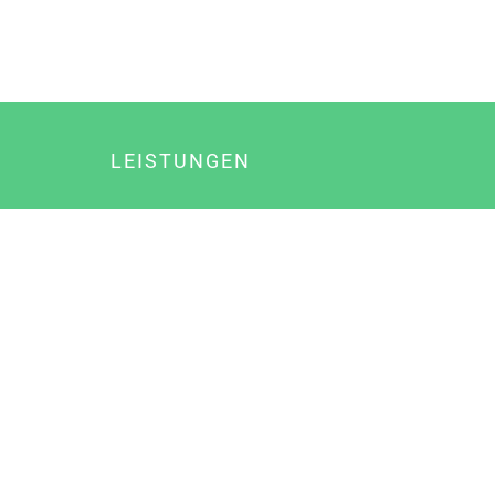
LEISTUNGEN
Online Marketing
Content Marketing
Content Marketing Abos
Content Marketing für Ärzte
Suchmaschinenoptimierung
Social Media Marketing