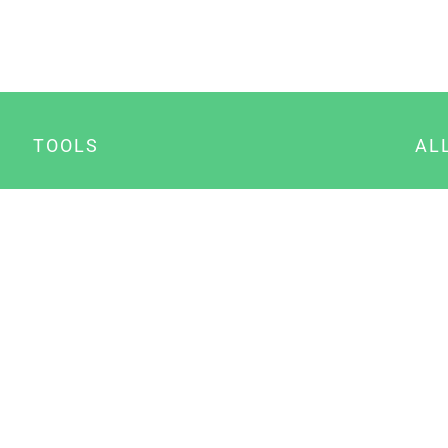
TOOLS
AL
Datenschutz Generator
A
Impressum Generator
B
Datenschutz Manager
Consent Manager
Content Marketing Manager
NewsAI WordPress Plugin