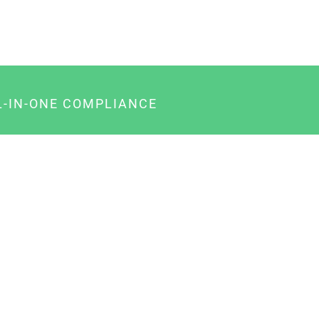
L-IN-ONE COMPLIANCE
gency-Paket für Agenturen
usiness-Paket für Unternehmer