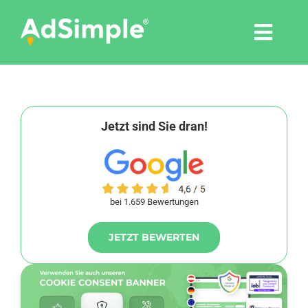
Skip
to
Togg
content
Navi
Leistungen
Tools
Jetzt sind Sie dran!
Pressemitteilungen
bei 1.659 Bewertungen
Shop
JETZT BEWERTEN
Agentur
Blog