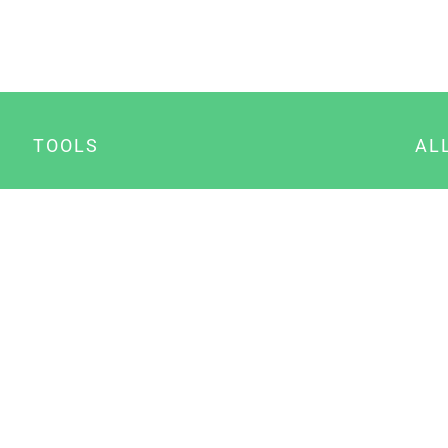
TOOLS
AL
Datenschutz Generator
A
Impressum Generator
B
Datenschutz Manager
Consent Manager
Content Marketing Manager
NewsAI WordPress Plugin