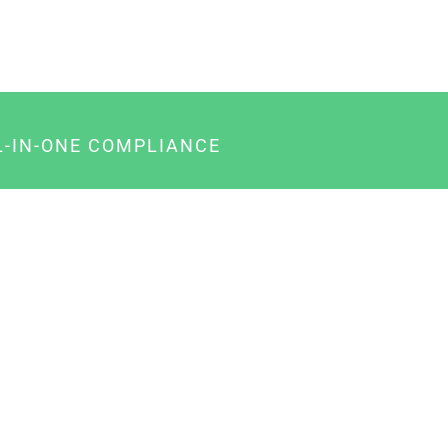
L-IN-ONE COMPLIANCE
gency-Paket für Agenturen
usiness-Paket für Unternehmer