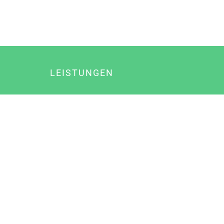
LEISTUNGEN
Online Marketing
Content Marketing
Content Marketing Abos
Content Marketing für Ärzte
Suchmaschinenoptimierung
Social Media Marketing