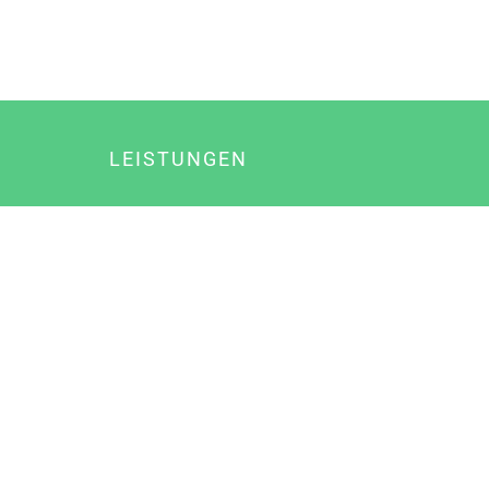
LEISTUNGEN
Online Marketing
Content Marketing
Content Marketing Abos
Content Marketing für Ärzte
Suchmaschinenoptimierung
Social Media Marketing