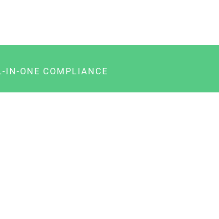
L-IN-ONE COMPLIANCE
gency-Paket für Agenturen
usiness-Paket für Unternehmer