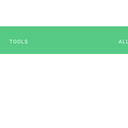
TOOLS
AL
Datenschutz Generator
A
Impressum Generator
B
Datenschutz Manager
Consent Manager
Content Marketing Manager
NewsAI WordPress Plugin