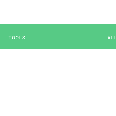
TOOLS
AL
Datenschutz Generator
A
Impressum Generator
B
Datenschutz Manager
Consent Manager
Content Marketing Manager
NewsAI WordPress Plugin