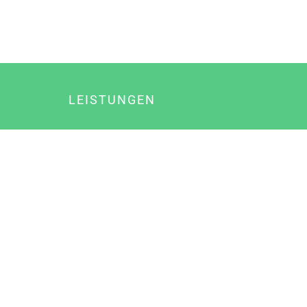
LEISTUNGEN
Online Marketing
Content Marketing
Content Marketing Abos
Content Marketing für Ärzte
Suchmaschinenoptimierung
Social Media Marketing