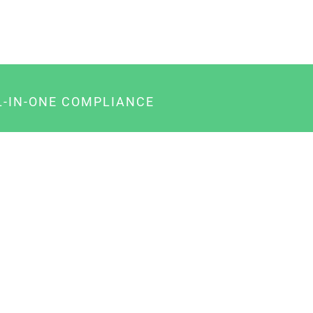
L-IN-ONE COMPLIANCE
gency-Paket für Agenturen
usiness-Paket für Unternehmer