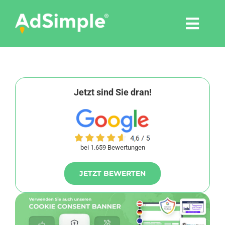
Skip
to
Togg
content
Navi
Leistungen
Tools
Jetzt sind Sie dran!
Pressemitteilungen
bei 1.659 Bewertungen
Shop
JETZT BEWERTEN
Agentur
Blog