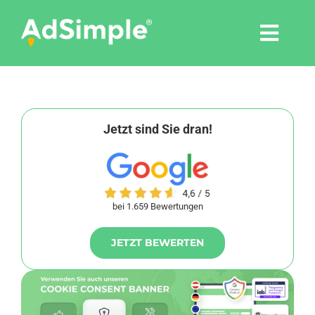
Skip
to
Togg
content
Navi
Leistungen
Tools
Jetzt sind Sie dran!
Pressemitteilungen
bei 1.659 Bewertungen
Shop
JETZT BEWERTEN
Agentur
Blog