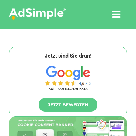
Skip
to
Togg
content
Navi
Leistungen
Tools
Jetzt sind Sie dran!
Pressemitteilungen
bei 1.659 Bewertungen
Shop
JETZT BEWERTEN
Agentur
Blog