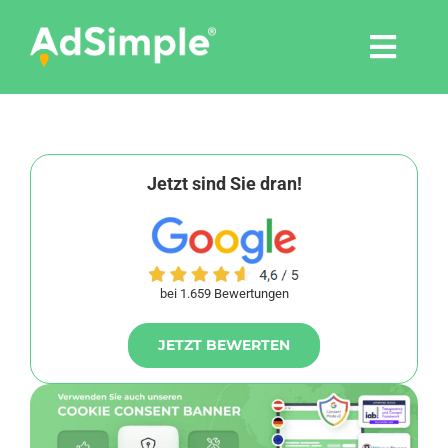
Skip
to
Togg
content
Navi
Leistungen
Tools
Jetzt sind Sie dran!
Pressemitteilungen
bei 1.659 Bewertungen
Shop
JETZT BEWERTEN
Agentur
Blog