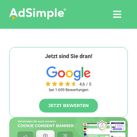
Skip
to
Togg
content
Navi
Leistungen
Tools
Jetzt sind Sie dran!
Pressemitteilungen
bei 1.659 Bewertungen
Shop
JETZT BEWERTEN
Agentur
Blog