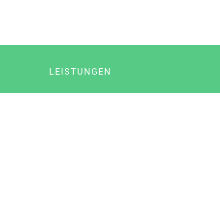
LEISTUNGEN
Online Marketing
Content Marketing
Content Marketing Abos
Content Marketing für Ärzte
Suchmaschinenoptimierung
Social Media Marketing