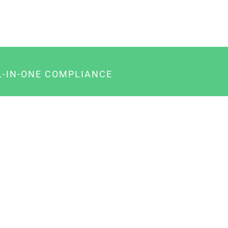
L-IN-ONE COMPLIANCE
gency-Paket für Agenturen
usiness-Paket für Unternehmer