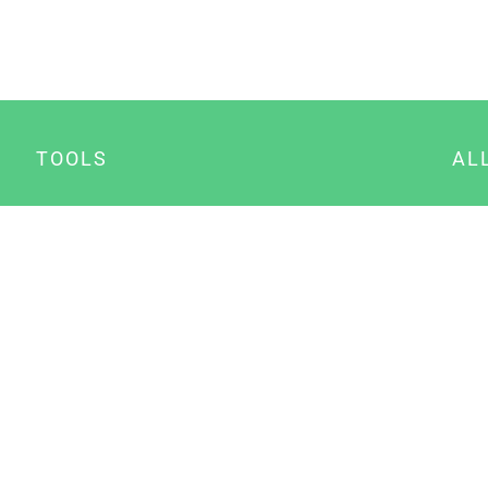
TOOLS
AL
Datenschutz Generator
A
Impressum Generator
B
Datenschutz Manager
Consent Manager
Content Marketing Manager
NewsAI WordPress Plugin