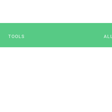
TOOLS
AL
Datenschutz Generator
A
Impressum Generator
B
Datenschutz Manager
Consent Manager
Content Marketing Manager
NewsAI WordPress Plugin