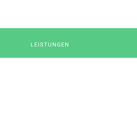
LEISTUNGEN
Online Marketing
Content Marketing
Content Marketing Abos
Content Marketing für Ärzte
Suchmaschinenoptimierung
Social Media Marketing