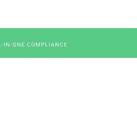
L-IN-ONE COMPLIANCE
gency-Paket für Agenturen
usiness-Paket für Unternehmer