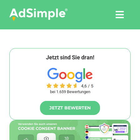
Skip
to
Togg
content
Navi
Leistungen
Tools
Jetzt sind Sie dran!
Pressemitteilungen
bei 1.659 Bewertungen
Shop
JETZT BEWERTEN
Agentur
Blog