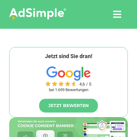
Skip
to
Togg
content
Navi
Leistungen
Tools
Jetzt sind Sie dran!
Pressemitteilungen
bei 1.659 Bewertungen
Shop
JETZT BEWERTEN
Agentur
Blog