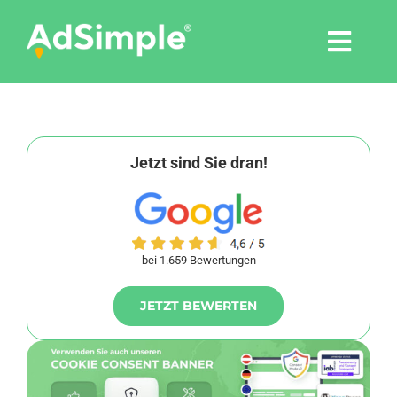
Skip
to
Togg
content
Navi
Leistungen
Tools
Jetzt sind Sie dran!
Pressemitteilungen
bei 1.659 Bewertungen
Shop
JETZT BEWERTEN
Agentur
Blog