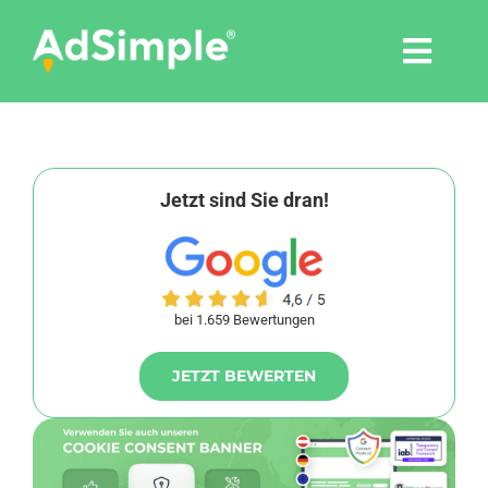
Skip
to
Togg
content
Navi
Leistungen
Tools
Jetzt sind Sie dran!
Pressemitteilungen
bei 1.659 Bewertungen
Shop
JETZT BEWERTEN
Agentur
Blog