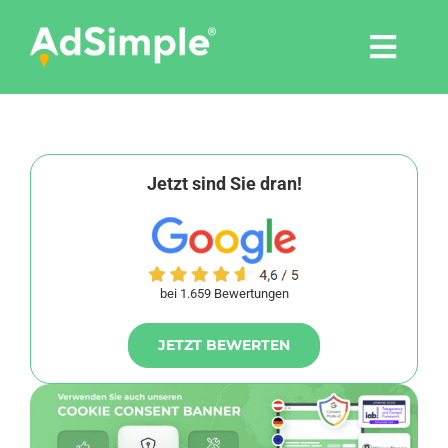
Skip
to
Togg
content
Navi
Leistungen
Tools
Jetzt sind Sie dran!
Pressemitteilungen
bei 1.659 Bewertungen
Shop
JETZT BEWERTEN
Agentur
Blog