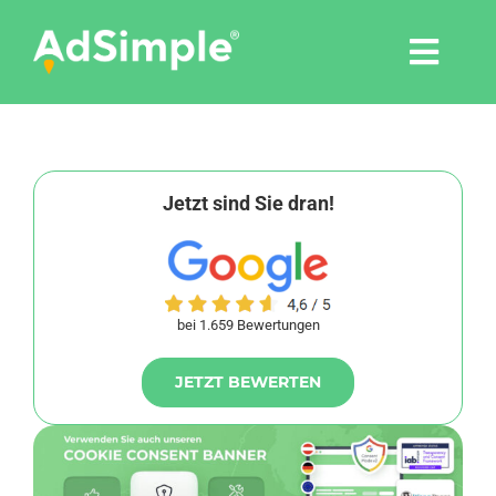
Skip
to
Togg
content
Navi
Leistungen
Tools
Jetzt sind Sie dran!
Pressemitteilungen
bei 1.659 Bewertungen
Shop
JETZT BEWERTEN
Agentur
Blog