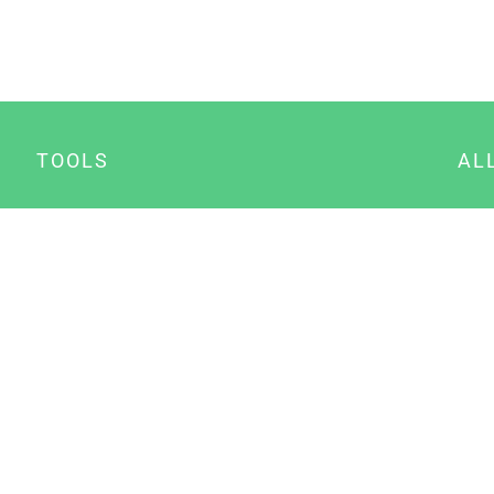
TOOLS
AL
Datenschutz Generator
A
Impressum Generator
B
Datenschutz Manager
Consent Manager
Content Marketing Manager
NewsAI WordPress Plugin