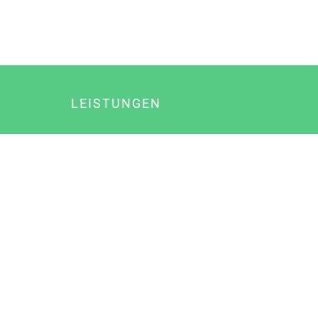
LEISTUNGEN
Online Marketing
Content Marketing
Content Marketing Abos
Content Marketing für Ärzte
Suchmaschinenoptimierung
Social Media Marketing