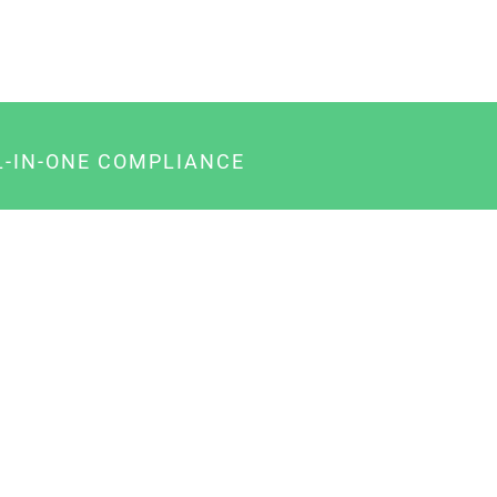
L-IN-ONE COMPLIANCE
gency-Paket für Agenturen
usiness-Paket für Unternehmer