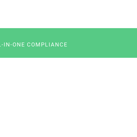
L-IN-ONE COMPLIANCE
gency-Paket für Agenturen
usiness-Paket für Unternehmer