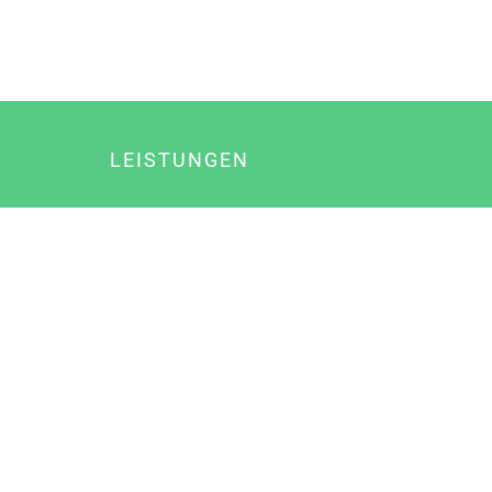
LEISTUNGEN
Online Marketing
Content Marketing
Content Marketing Abos
Content Marketing für Ärzte
Suchmaschinenoptimierung
Social Media Marketing