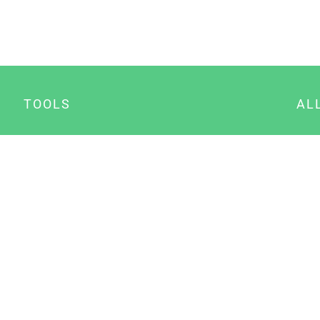
TOOLS
AL
Datenschutz Generator
A
Impressum Generator
B
Datenschutz Manager
Consent Manager
Content Marketing Manager
NewsAI WordPress Plugin