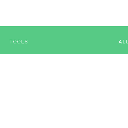
TOOLS
AL
Datenschutz Generator
A
Impressum Generator
B
Datenschutz Manager
Consent Manager
Content Marketing Manager
NewsAI WordPress Plugin