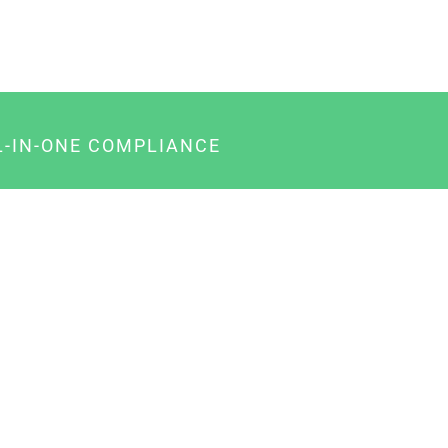
L-IN-ONE COMPLIANCE
gency-Paket für Agenturen
usiness-Paket für Unternehmer