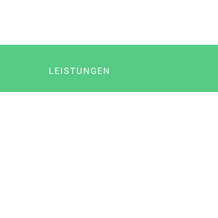
LEISTUNGEN
Online Marketing
Content Marketing
Content Marketing Abos
Content Marketing für Ärzte
Suchmaschinenoptimierung
Social Media Marketing