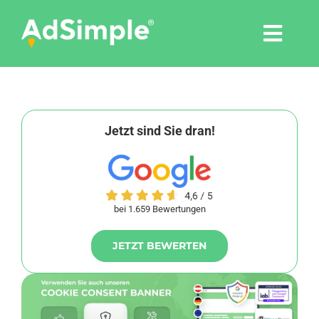
Skip
to
Togg
content
Navi
Leistungen
Tools
Jetzt sind Sie dran!
Pressemitteilungen
bei 1.659 Bewertungen
Shop
JETZT BEWERTEN
Agentur
Blog