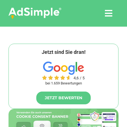
Skip
to
Togg
content
Navi
Leistungen
Tools
Jetzt sind Sie dran!
Pressemitteilungen
bei 1.659 Bewertungen
Shop
JETZT BEWERTEN
Agentur
Blog