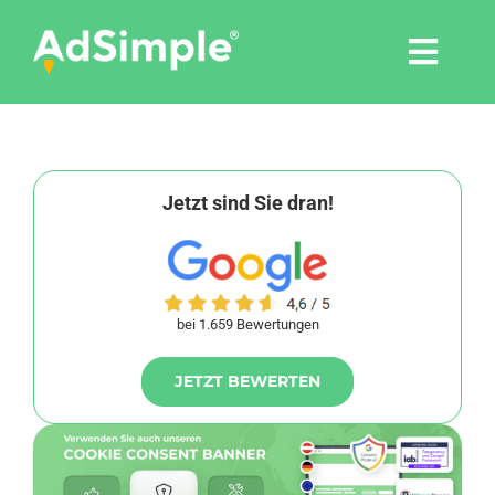
Skip
to
Togg
content
Navi
Leistungen
Tools
Jetzt sind Sie dran!
Pressemitteilungen
bei 1.659 Bewertungen
Shop
JETZT BEWERTEN
Agentur
Blog